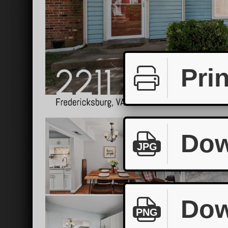
Prin
Dow
JPG
Dow
PNG