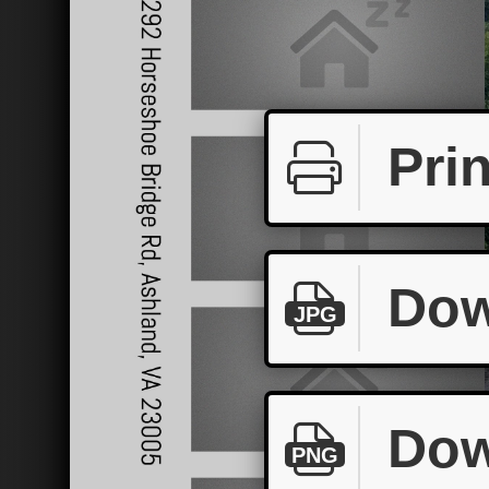
Prin
Dow
JPG
Dow
PNG