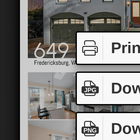
Prin
Dow
JPG
Dow
PNG